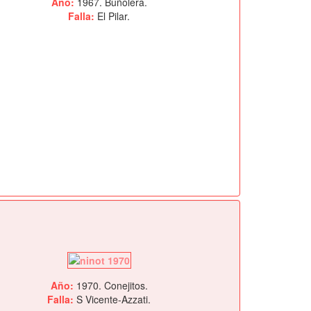
Año:
1967. Buñolera.
Falla:
El Pilar.
Año:
1970. Conejitos.
Falla:
S Vicente-Azzati.