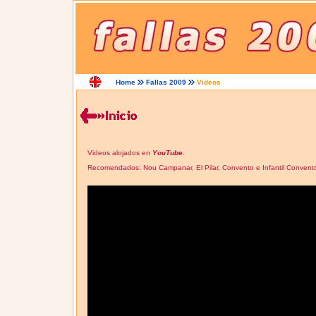
Home
Fallas 2009
Videos
Videos alojados en
YouTube
.
Recomendados: Nou Campanar, El Pilar, Convento e Infantil Convento, 