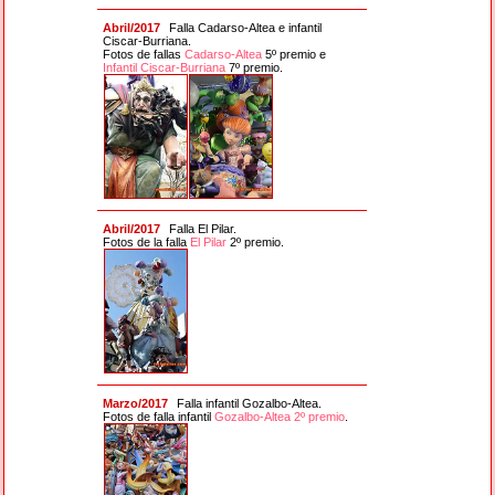
Abril/2017
Falla Cadarso-Altea e infantil
Ciscar-Burriana.
Fotos de fallas
Cadarso-Altea
5º premio e
Infantil Ciscar-Burriana
7º premio.
Abril/2017
Falla El Pilar.
Fotos de la falla
El Pilar
2º premio.
Marzo/2017
Falla infantil Gozalbo-Altea.
Fotos de falla infantil
Gozalbo-Altea 2º premio
.