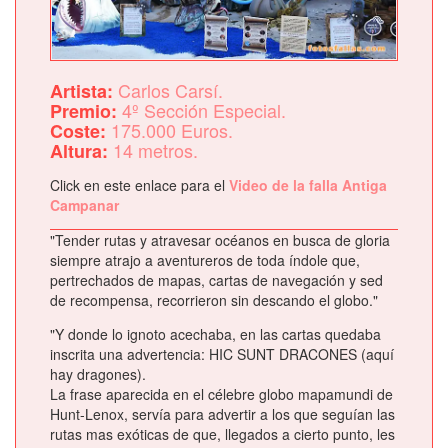
Carlos Carsí.
Artista:
4º Sección Especial.
Premio:
175.000 Euros.
Coste:
14 metros.
Altura:
Click en este enlace para el
Video de la falla Antiga
Campanar
"Tender rutas y atravesar océanos en busca de gloria
siempre atrajo a aventureros de toda índole que,
pertrechados de mapas, cartas de navegación y sed
de recompensa, recorrieron sin descando el globo."
"Y donde lo ignoto acechaba, en las cartas quedaba
inscrita una advertencia: HIC SUNT DRACONES (aquí
hay dragones).
La frase aparecida en el célebre globo mapamundi de
Hunt-Lenox, servía para advertir a los que seguían las
rutas mas exóticas de que, llegados a cierto punto, les