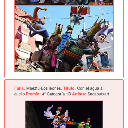
Falla:
Maeztu-Los leones.
Título:
Con el agua al
cuello
Premio:
4º Categoría 1B
Artista:
Sacabutxart