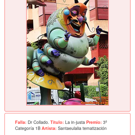
Falla:
Dr Collado.
Título:
La in-justa
Premio:
3º
Categoría 1B
Artista:
Santaeulalia tematización