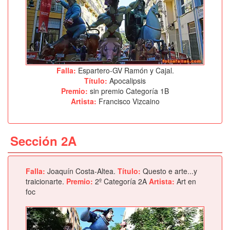
Falla:
Espartero-GV Ramón y Cajal.
Título:
Apocalipsis
Premio:
sin premio Categoría 1B
Artista:
Francisco Vizcaino
Sección 2A
Falla:
Joaquín Costa-Altea.
Título:
Questo e arte...y
traicionarte.
Premio:
2º Categoría 2A
Artista:
Art en
foc