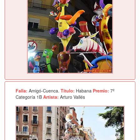
Falla:
Amigó-Cuenca.
Título:
Habana
Premio:
7º
Categoría 1B
Artista:
Arturo Vallés