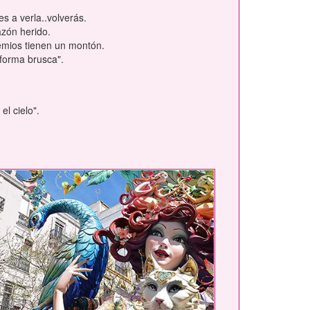
es a verla..volverás.
azón herido.
remios tienen un montón.
 forma brusca".
l cielo".