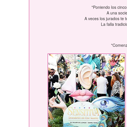
"Poniendo los cinco 
A una socie
A veces los jurados te 
La falla tradi
"Comenza