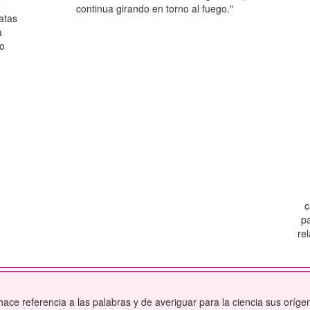
o
continua girando en torno al fuego."
patas
a
 o
c
pa
re
ace referencia a las palabras y de averiguar para la ciencia sus oríg