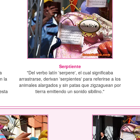
Serptiente
ra
"Del verbo latín 'serpere', el cual significaba
n la
arrastrarse, derivan 'serpientes' para referirse a los
animales alargados y sin patas que zigzaguean por
esta
tierra emitiendo un sonido sibilino."