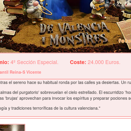
4º Sección Especial.
24.000 Euros.
mio:
Coste:
fantil Reina-S Vicente
tras el sereno hace su habitual ronda por las calles ya desiertas. Un ru
s almas del purgatorio' sobrevuelan el cielo estrellado. El escurridizo 
as 'brujas' aprovechan para invocar los espíritus y preparar pociones s
ía y tradiciones terroríficas de la cultura valenciana."