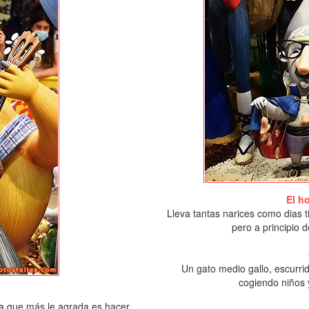
El h
Lleva tantas narices como dias t
pero a principio 
Un gato medio gallo, escurrid
cogiendo niños y
sa que más le agrada es hacer