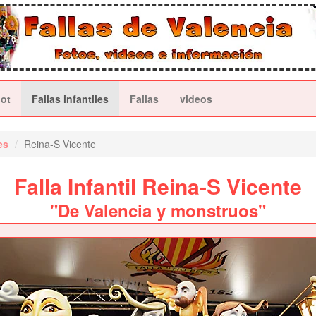
ot
Fallas infantiles
Fallas
videos
es
Reina-S Vicente
Falla Infantil Reina-S Vicente
"De Valencia y monstruos"