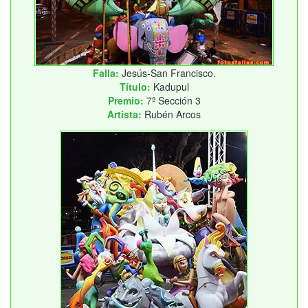
Falla:
Jesús-San Francisco.
Título:
Kadupul
Premio:
7º Sección 3
Artista:
Rubén Arcos