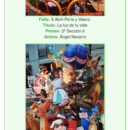
Falla:
S Abril-Perís y Valero.
Título:
La luz de tu vida
Premio:
2º Sección 6
Artista:
Ángel Navarro