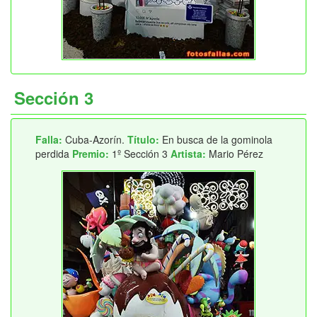
Sección 3
Falla:
Cuba-Azorín.
Título:
En busca de la gominola
perdida
Premio:
1º Sección 3
Artista:
Mario Pérez