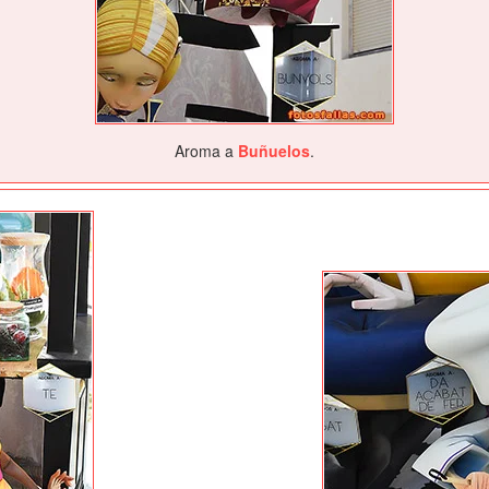
Aroma a
Buñuelos
.