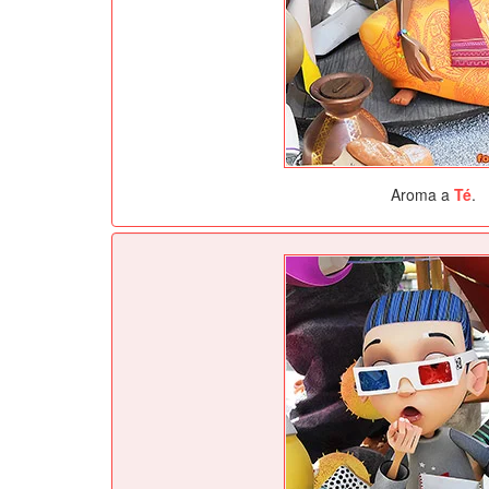
Aroma a
Té
.