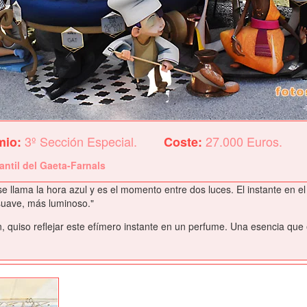
3º Sección Especial.
27.000 Euros.
mio:
Coste:
fantil del Gaeta-Farnals
 se llama la hora azul y es el momento entre dos luces. El instante en 
suave, más luminoso."
 quiso reflejar este efímero instante en un perfume. Una esencia que e