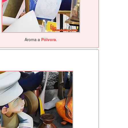
Aroma a
Pólvora
.