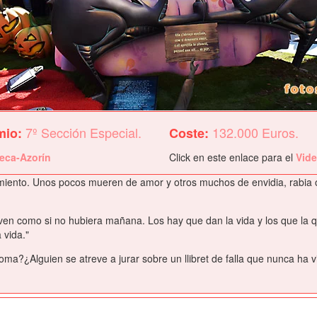
7º Sección Especial.
132.000 Euros.
mio:
Coste:
ueca-Azorín
Click en este enlace para el
Vide
iento. Unos pocos mueren de amor y otros muchos de envidia, rabia o d
en como si no hubiera mañana. Los hay que dan la vida y los que la qu
 vida."
ma?¿Alguien se atreve a jurar sobre un llibret de falla que nunca ha v