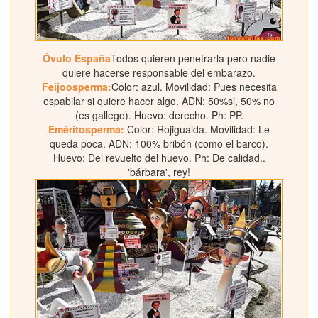
Óvulo España
Todos quieren penetrarla pero nadie
quiere hacerse responsable del embarazo.
Feijoosperma:
Color: azul. Movilidad: Pues necesita
espabilar si quiere hacer algo. ADN: 50%si, 50% no
(es gallego). Huevo: derecho. Ph: PP.
Eméritosperma:
Color: Rojigualda. Movilidad: Le
queda poca. ADN: 100% bribón (como el barco).
Huevo: Del revuelto del huevo. Ph: De calidad..
'bárbara', rey!