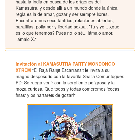
hasta la India en busca de los orígenes del
Kamasutra, y desde allí a un mundo donde la única
regla es la de amar, gozar y ser siempre libres.
Encontraremos sexo tántrico, relaciones abiertas,
parafilias, poliamor y libertad sexual. 'Tu y yo... ¿que
es lo que tenemos? Pues no lo sé... lámalo amor,
llámalo X."
Invitación al KAMASUTRA PARTY MONDONGO
XTREM
"El Rajá Ranjit Escarransit le invita a su
magno desposorio con la favorita Shaila Comunfoguer.
PD: Se ruega venir con la serptiente peligrosa y la
moza curiosa. Que todos y todas comeremos 'cocas
finas' y os hartareis de gozar!"